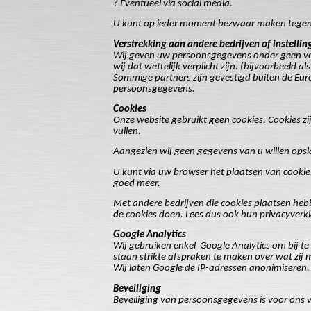
? Eventueel via social media.
U kunt op ieder moment bezwaar maken tegen de
Verstrekking aan andere bedrijven of instellin
Wij geven uw persoonsgegevens onder geen voor
wij dat wettelijk verplicht zijn. (bijvoorbeeld al
Sommige partners zijn gevestigd buiten de Eur
persoonsgegevens.
Cookies
Onze website gebruikt
geen
cookies. Cookies zi
vullen.
Aangezien wij geen gegevens van u willen opslaa
U kunt via uw browser het plaatsen van cooki
goed meer.
Met andere bedrijven die cookies plaatsen hebb
de cookies doen. Lees dus ook hun privacyverk
Google Analytics
Wij gebruiken enkel
Google Analytics om bij t
staan strikte afspraken te maken over wat zij 
Wij laten Google de IP-adressen anonimiseren.
Beveiliging
Beveiliging van persoonsgegevens is voor ons