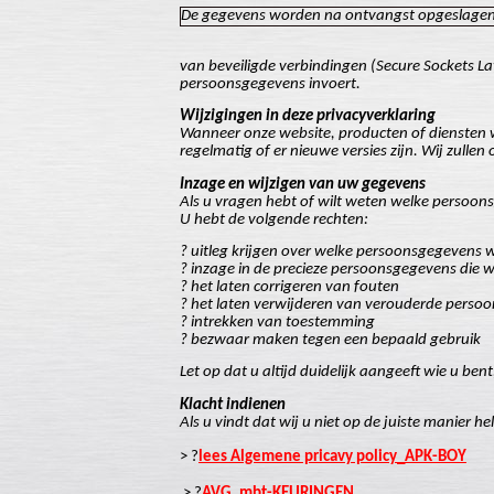
De gegevens worden na ontvangst opgeslagen
van beveiligde verbindingen (Secure Sockets La
persoonsgegevens invoert.
Wijzigingen in deze privacyverklaring
Wanneer onze website, producten of diensten wi
regelmatig of er nieuwe versies zijn. Wij zulle
Inzage en wijzigen van uw gegevens
Als u vragen hebt of wilt weten welke persoon
U hebt de volgende rechten:
? uitleg krijgen over welke persoonsgegeven
? inzage in de precieze persoonsgegevens die 
? het laten corrigeren van fouten
? het laten verwijderen van verouderde perso
? intrekken van toestemming
? bezwaar maken tegen een bepaald gebruik
Let op dat u altijd duidelijk aangeeft wie u 
Klacht indienen
Als u vindt dat wij u niet op de juiste manier 
> ?
lees Algemene pricavy policy_APK-BOY
> ?
AVG_mbt-KEURINGEN