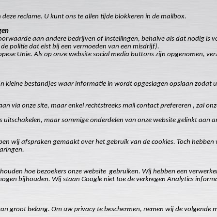
ze reclame. U kunt ons te allen tijde blokkeren in de mailbox.
gen
waarde aan andere bedrijven of instellingen, behalve als dat nodig is vo
s de politie dat eist bij een vermoeden van een misdrijf).
opese Unie. Als op onze website social media buttons zijn opgenomen, ve
jn kleine bestandjes waar informatie in wordt opgeslagen opslaan zodat u n
n via onze site, maar enkel rechtstreeks mail contact prefereren , zal on
es uitschakelen, maar sommige onderdelen van onze website gelinkt aan a
en wij afspraken gemaakt over het gebruik van de cookies. Toch hebben wij
laringen.
e houden hoe bezoekers onze website
gebruiken. Wij hebben een verwerke
mogen bijhouden. Wij staan Google niet toe de verkregen Analytics inform
 van groot belang. Om uw privacy te beschermen, nemen wij de volgende 