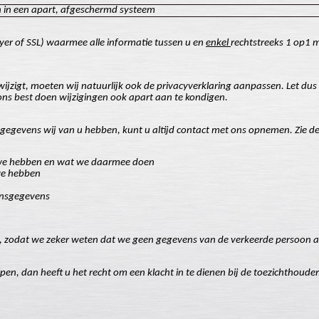
 in een apart, afgeschermd systeem
yer of SSL) waarmee alle informatie tussen u en
enkel
rechtstreeks 1 op1 m
jzigt, moeten wij natuurlijk ook de privacyverklaring aanpassen. Let dus 
n ons best doen wijzigingen ook apart aan te kondigen.
sgegevens wij van u hebben, kunt u altijd contact met ons opnemen. Zie d
s we hebben en wat we daarmee doen
we hebben
onsgegevens
bent, zodat we zeker weten dat we geen gegevens van de verkeerde persoon 
helpen, dan heeft u het recht om een klacht in te dienen bij de toezichthoud