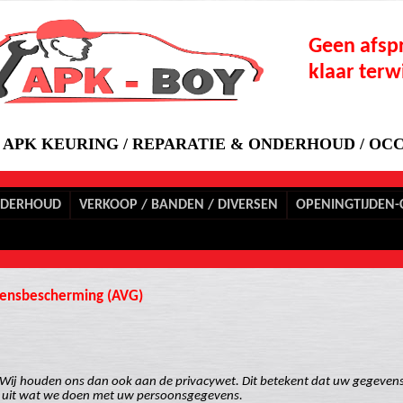
Geen afspr
klaar terwi
APK KEURING / REPARATIE & ONDERHOUD / OCC
NDERHOUD
VERKOOP / BANDEN / DIVERSEN
OPENINGTIJDEN-
ensbescherming (AVG)
ij houden ons dan ook aan de privacywet. Dit betekent dat uw gegevens veil
we uit wat we doen met uw persoonsgegevens.