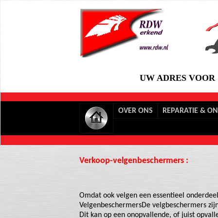
UW ADRES VOOR 
OVER ONS
REPARATIE & O
Verkoop-velgenbeschermers :
Omdat ook velgen een essentieel onderdeel v
VelgenbeschermersDe velgbeschermers zijn 
Dit kan op een onopvallende, of juist opvall